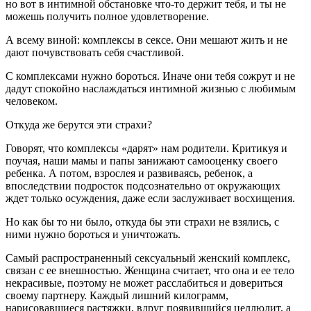
но вот в интимной обстановке что-то держит тебя, и ты не
можешь получить полное удовлетворение.
А всему виной: комплексы в сексе. Они мешают жить и не
дают почувствовать себя счастливой.
С комплексами нужно бороться. Иначе они тебя сожрут и не
дадут спокойно наслаждаться интимной жизнью с любимым
человеком.
Откуда же берутся эти страхи?
Говорят, что комплексы «дарят» нам родители. Критикуя и
поучая, наши мамы и папы занижают самооценку своего
ребенка. А потом, взрослея и развиваясь, ребенок, а
впоследствии подросток подсознательно от окружающих
ждет только осуждения, даже если заслуживает восхищения.
Но как бы то ни было, откуда бы эти страхи не взялись, с
ними нужно бороться и уничтожать.
Самый распространенный сексуальный женский комплекс,
связан с ее внешностью. Женщина считает, что она и ее тело
некрасивые, поэтому не может расслабиться и довериться
своему партнеру. Каждый лишний килограмм,
нарисовавшиеся растяжки, вдруг появившийся целлюлит, а