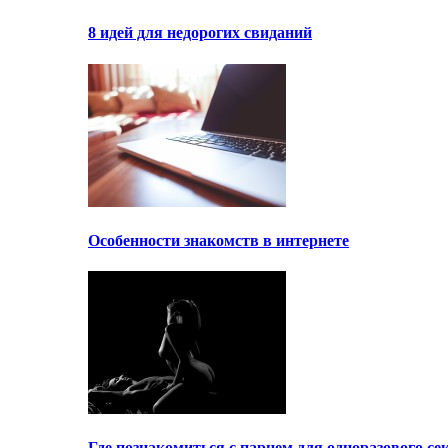
8 идей для недорогих свиданий
Особенности знакомств в интернете
Где познакомиться с парнем для одноразового се