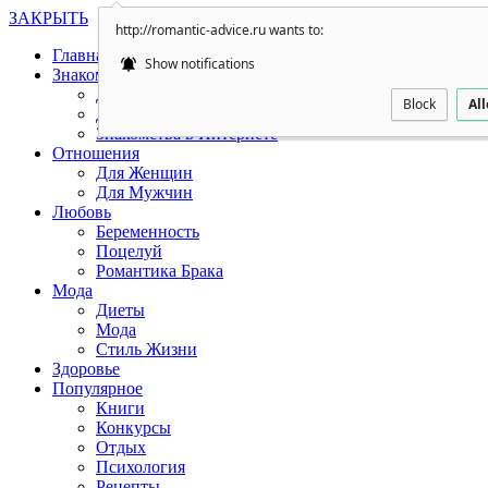
ЗАКРЫТЬ
http://romantic-advice.ru wants to:
Главная
Show notifications
Знакомства
Для Женщин
Block
Al
Для Мужчин
Знакомства в Интернете
Отношения
Для Женщин
Для Мужчин
Любовь
Беременность
Поцелуй
Романтика Брака
Мода
Диеты
Мода
Стиль Жизни
Здоровье
Популярное
Книги
Конкурсы
Отдых
Психология
Рецепты