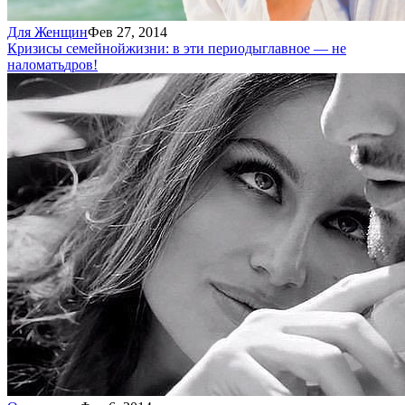
Для Женщин
Фев 27, 2014
Кризисы семейной
жизни: в эти периоды
главное — не
наломать
дров!