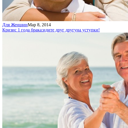
Для Женщин
Мар 8, 2014
Кризис 1 года брака:
идите друг другу
на уступки!