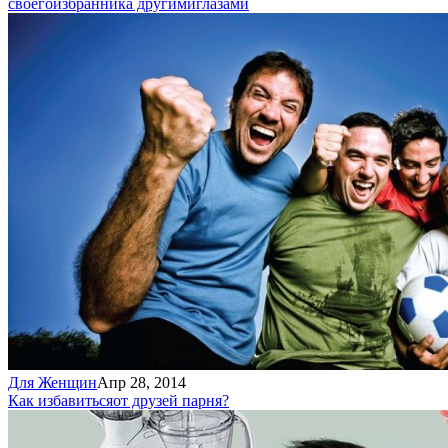
своего
избранника другими
глазами
Для Женщин
Апр 28, 2014
Как избавиться
от друзей парня?