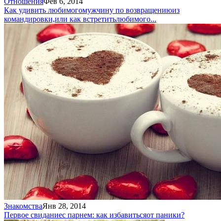
Отношения
Фев 6, 2014
Как удивить любимого
мужчину по возвращению
из
командировки,
или как встретить
любимого...
Знакомства
Янв 28, 2014
Первое свидание
с парнем: как избавиться
от паники?