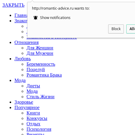
ЗАКРЫТЬ
http://romantic-advice.ru wants to:
Главная
Show notifications
Знакомства
Для Женщин
Block
Al
Для Мужчин
Знакомства в Интернете
Отношения
Для Женщин
Для Мужчин
Любовь
Беременность
Поцелуй
Романтика Брака
Мода
Диеты
Мода
Стиль Жизни
Здоровье
Популярное
Книги
Конкурсы
Отдых
Психология
Рецепты