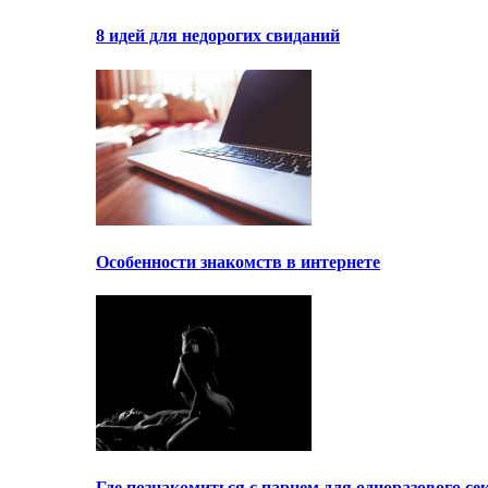
8 идей для недорогих свиданий
Особенности знакомств в интернете
Где познакомиться с парнем для одноразового се