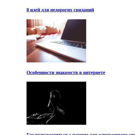
8 идей для недорогих свиданий
Особенности знакомств в интернете
Где познакомиться с парнем для одноразового се