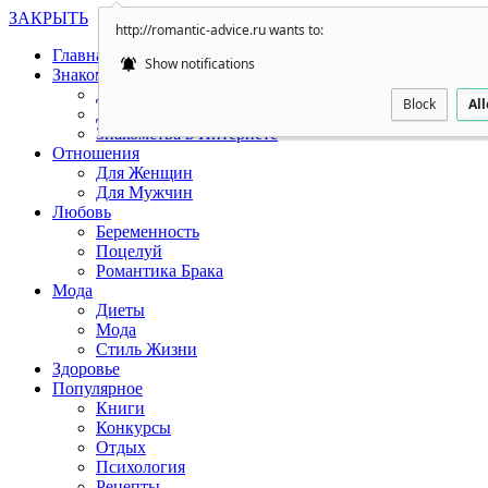
ЗАКРЫТЬ
http://romantic-advice.ru wants to:
Главная
Show notifications
Знакомства
Для Женщин
Block
Al
Для Мужчин
Знакомства в Интернете
Отношения
Для Женщин
Для Мужчин
Любовь
Беременность
Поцелуй
Романтика Брака
Мода
Диеты
Мода
Стиль Жизни
Здоровье
Популярное
Книги
Конкурсы
Отдых
Психология
Рецепты