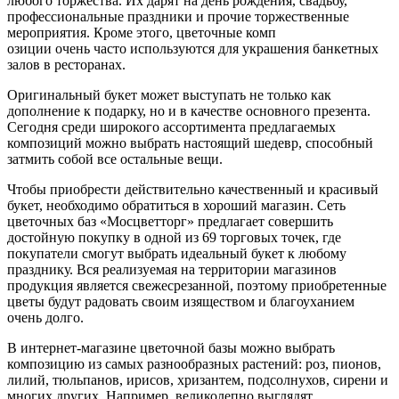
любого торжества. Их дарят на день рождения, свадьбу,
профессиональные праздники и прочие торжественные
мероприятия. Кроме этого, цветочные комп
озиции очень часто используются для украшения банкетных
залов в ресторанах.
Оригинальный букет может выступать не только как
дополнение к подарку, но и в качестве основного презента.
Сегодня среди широкого ассортимента предлагаемых
композиций можно выбрать настоящий шедевр, способный
затмить собой все остальные вещи.
Чтобы приобрести действительно качественный и красивый
букет, необходимо обратиться в хороший магазин. Сеть
цветочных баз «Мосцветторг» предлагает совершить
достойную покупку в одной из 69 торговых точек, где
покупатели смогут выбрать идеальный букет к любому
празднику. Вся реализуемая на территории магазинов
продукция является свежесрезанной, поэтому приобретенные
цветы будут радовать своим изяществом и благоуханием
очень долго.
В интернет-магазине цветочной базы можно выбрать
композицию из самых разнообразных растений: роз, пионов,
лилий, тюльпанов, ирисов, хризантем, подсолнухов, сирени и
многих других. Например, великолепно выглядят