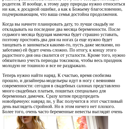
родителя. И вообще, к этому дару природы нужно относиться
ни как, к досадной ошибке, а как к Божьему благословению,
подчеркивающим, что ваша семья достойна продолжения.
Когда вы начнете планировать дату, то лучше свадьбу не
откладывать на последние два месяца беременности. После
седьмого месяца будущая мамочка будет страшно уставать,
поэтому простоять два дня на ногах (а еще нужно будет
танцевать и заниматься какими-то, пусть даже мелкими, но
заботами) ей будет очень сложно. По итогу, к концу этого
радостного дня она свалится от усталости. Кроме того, нужно
обязательно учесть периоды токсикоза, чтобы весь праздник
молодую не тошнило и все не раздражало.
Теперь нужно найти наряд. К счастью, время снобизма
прошло, и дизайнеры-модельеры идут в ногу с веяниями
современности: сегодня в свадебных салонах представлено
много свадебных платьев, пошитых специально для
беременных дамочек. Сразу хотим предупредить
новобрачную: навряд ли, у Вас получится в этот счастливый
день выглядеть стройной. Но в этом ничего нет плохого.
Более того, очень часто беременные невесты выглядят очень