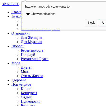
ЗАКРЫТЬ
http://romantic-advice.ru wants to:
Главная
Show notifications
Знакомства
Для Женщин
Block
Al
Для Мужчин
Знакомства в Интернете
Отношения
Для Женщин
Для Мужчин
Любовь
Беременность
Поцелуй
Романтика Брака
Мода
Диеты
Мода
Стиль Жизни
Здоровье
Популярное
Книги
Конкурсы
Отдых
Психология
Рецепты