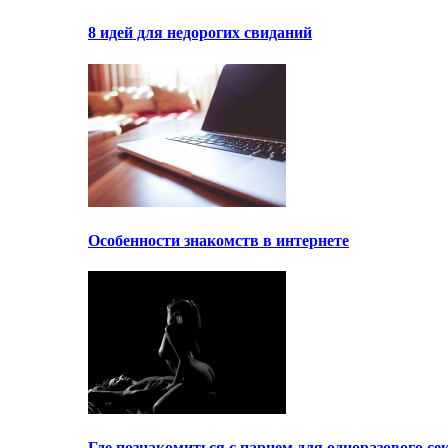
8 идей для недорогих свиданий
Особенности знакомств в интернете
Где познакомиться с парнем для одноразового се