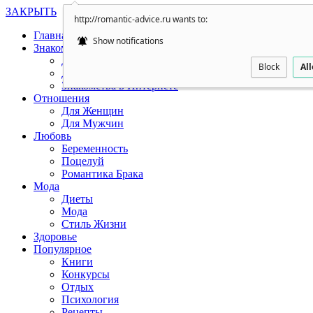
ЗАКРЫТЬ
http://romantic-advice.ru wants to:
Главная
Show notifications
Знакомства
Для Женщин
Block
Al
Для Мужчин
Знакомства в Интернете
Отношения
Для Женщин
Для Мужчин
Любовь
Беременность
Поцелуй
Романтика Брака
Мода
Диеты
Мода
Стиль Жизни
Здоровье
Популярное
Книги
Конкурсы
Отдых
Психология
Рецепты