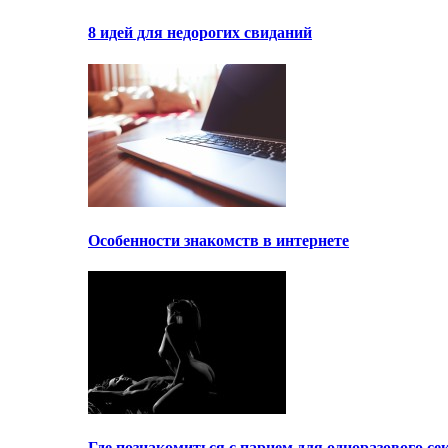
8 идей для недорогих свиданий
Особенности знакомств в интернете
Где познакомиться с парнем для одноразового се