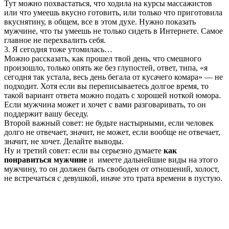
Тут можно похвастаться, что ходила на курсы массажистов
или что умеешь вкусно готовить, или только что приготовила
вкуснятину, в общем, все в этом духе. Нужно показать
мужчине, что ты умеешь не только сидеть в Интернете. Самое
главное не перехвалить себя.
3. Я сегодня тоже утомилась…
Можно рассказать, как прошел твой день, что смешного
произошло, только опять же без глупостей, ответ, типа, «я
сегодня так устала, весь день бегала от кусачего комара» — не
подходит. Хотя если вы переписываетесь долгое время, то
такой вариант ответа можно подать с хорошей ноткой юмора.
Если мужчина может и хочет с вами разговаривать, то он
поддержит вашу беседу.
Второй важный совет: не будьте настырными, если человек
долго не отвечает, значит, не может, если вообще не отвечает,
значит, не хочет. Делайте выводы.
Ну и третий совет: если вы серьезно думаете
как
понравиться мужчине
и имеете дальнейшие виды на этого
мужчину, то он должен быть свободен от отношений, холост,
не встречаться с девушкой, иначе это трата времени в пустую.