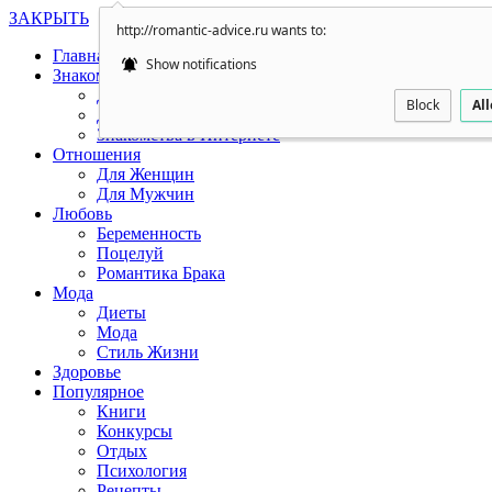
ЗАКРЫТЬ
http://romantic-advice.ru wants to:
Главная
Show notifications
Знакомства
Для Женщин
Block
Al
Для Мужчин
Знакомства в Интернете
Отношения
Для Женщин
Для Мужчин
Любовь
Беременность
Поцелуй
Романтика Брака
Мода
Диеты
Мода
Стиль Жизни
Здоровье
Популярное
Книги
Конкурсы
Отдых
Психология
Рецепты