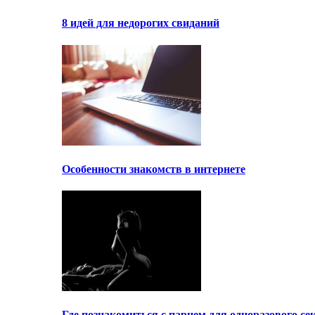
8 идей для недорогих свиданий
Особенности знакомств в интернете
Где познакомиться с парнем для одноразового се