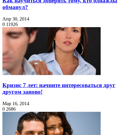
Как научиться доверять тому, кто однажды
обманул?
Апр 30, 2014
0
11926
Кризис 7 лет: начните интересоваться друг
другом заново!
Мар 16, 2014
0
2686