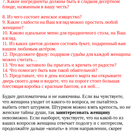
7. Какие ингредиенты должны быть в сладком десертном
блюде, названным в вашу честь?
8. Из чего состоит женское изящество?
9. Какие слабости на Ваш взгляд можно простить любой
женщине?
10. Каково идеальное меню для праздничного стола, на Ваш
взгляд.
11. Из каких цветов должен состоять букет, подаренный вам
вашим любимым актёром.
12. Продолжите фразу: подарком судьбы для каждой женщины
можно считать…
13. Что вас заставило бы прыгать и кричать от радости?
14. Что помогает быть вам такой обаятельной?
15. Представьте, что в день восьмого марта вы открываете
дверь своего дома и видите, что на пороге стоит большая
блестящая коробка с красным бантом, а в ней…
Будьте дипломатичны и не навязчивы. Если вы чувствуете,
что женщина уходит от какого-то вопроса, не пытайтесь
выбить ответ штурмом. Штурмом можно взять крепость, но не
женские тайны души, так
заинтересовать женщину
невозможно. Если наоборот, чувствуете, что на какой-то из
ваших вопросов женщина отвечает подолгу и с интересом,
продолжайте дальше «копать» в этом направлении, скорее