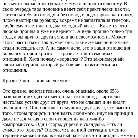
незначительные проступки к чему-то непростительному. В
свою очередь твоя половина ведет себя практически как ты,
злится на тебя по поводу и без повода: недожарила картошку,
плохо выстирала рубашку, вовремя не заплатила за телефон,
грубо ему ответила, подала холодный кофе… Кажется, что
любовь прошла и уже не вернется. А ведь прошло только три
года, а вы друг от друга устали до невозможности. Может,
стоит расстаться? Так думает она, такие же мысли все чаще
стали посещать его. А на самом деле, это в ваши отношения
ворвался второй кризис — кризис 3-х лет семейных
отношений. Хотя почему «ворвался»? Это закономерный
сложный период, который разбавляет практически все
отношения.
Кризис 3 лет — кризис «скуки»
Это кризис, действительно, очень опасный, около 65%
разводов приходится именно на этот период. Партнеры
настолько устали друг от друга, что не слышат и не видят
очевидного. Они настолько выучили друг друга, что вместо
того, чтобы прощать и понимать любимого, идут на принцип,
даже не допуская в свои отношения каких-либо
компромиссов. Одни ссоры, упреки и скандалы. Есть ли
смысл это терпеть? Отвечаем: в данной ситуации именно
терпение может помочь вам выбраться из этой бездны. Нужно