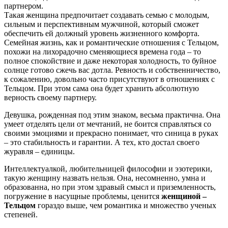
партнером.
Такая женщина предпочитает создавать семью с молодым,
сильным и перспективным мужчиной, который сможет
обеспечить ей должный уровень жизненного комфорта.
Семейная жизнь, как и романтические отношения с Тельцом,
похожи на лихорадочно сменяющиеся времена года – то
полное спокойствие и даже некоторая холодность, то буйное
солнце готово сжечь вас дотла. Ревность и собственничество,
к сожалению, довольно часто присутствуют в отношениях с
Тельцом. При этом сама она будет хранить абсолютную
верность своему партнеру.
Девушка, рожденная под этим знаком, весьма практична. Она
умеет отделять цели от мечтаний, не боится справляться со
своими эмоциями и прекрасно понимает, что синица в руках
– это стабильность и гарантии. А тех, кто достал своего
журавля – единицы.
Интеллектуалкой, любительницей философии и эзотерики,
такую женщину назвать нельзя. Она, несомненно, умна и
образованна, но при этом здравый смысл и приземленность,
погружение в насущные проблемы, ценится
женщиной –
Тельцом
гораздо выше, чем романтика и множество ученых
степеней.