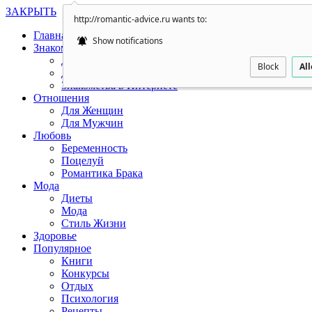
ЗАКРЫТЬ
http://romantic-advice.ru wants to:
Главная
Show notifications
Знакомства
Для Женщин
Block
Al
Для Мужчин
Знакомства в Интернете
Отношения
Для Женщин
Для Мужчин
Любовь
Беременность
Поцелуй
Романтика Брака
Мода
Диеты
Мода
Стиль Жизни
Здоровье
Популярное
Книги
Конкурсы
Отдых
Психология
Рецепты