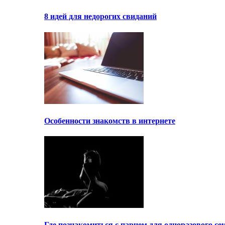
8 идей для недорогих свиданий
Особенности знакомств в интернете
Где познакомиться с парнем для одноразового се