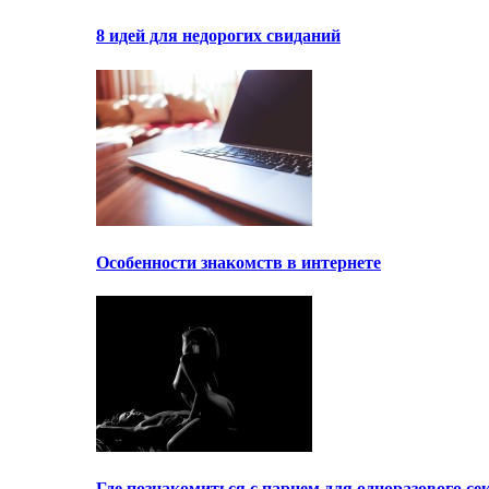
8 идей для недорогих свиданий
Особенности знакомств в интернете
Где познакомиться с парнем для одноразового се