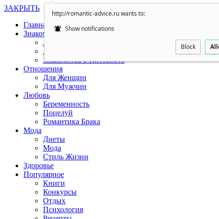
ЗАКРЫТЬ
http://romantic-advice.ru wants to:
Главная
Show notifications
Знакомства
Для Женщин
Block
Al
Для Мужчин
Знакомства в Интернете
Отношения
Для Женщин
Для Мужчин
Любовь
Беременность
Поцелуй
Романтика Брака
Мода
Диеты
Мода
Стиль Жизни
Здоровье
Популярное
Книги
Конкурсы
Отдых
Психология
Рецепты