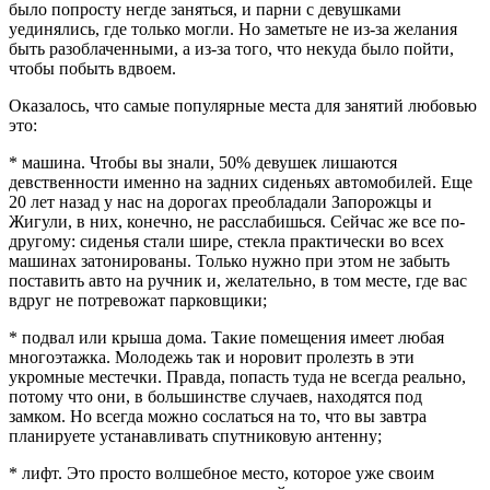
было попросту негде заняться, и парни с девушками
уединялись, где только могли. Но заметьте не из-за желания
быть разоблаченными, а из-за того, что некуда было пойти,
чтобы побыть вдвоем.
Оказалось, что самые популярные места для занятий любовью
это:
* машина. Чтобы вы знали, 50% девушек лишаются
девственности именно на задних сиденьях автомобилей. Еще
20 лет назад у нас на дорогах преобладали Запорожцы и
Жигули, в них, конечно, не расслабишься. Сейчас же все по-
другому: сиденья стали шире, стекла практически во всех
машинах затонированы. Только нужно при этом не забыть
поставить авто на ручник и, желательно, в том месте, где вас
вдруг не потревожат парковщики;
* подвал или крыша дома. Такие помещения имеет любая
многоэтажка. Молодежь так и норовит пролезть в эти
укромные местечки. Правда, попасть туда не всегда реально,
потому что они, в большинстве случаев, находятся под
замком. Но всегда можно сослаться на то, что вы завтра
планируете устанавливать спутниковую антенну;
* лифт. Это просто волшебное место, которое уже своим