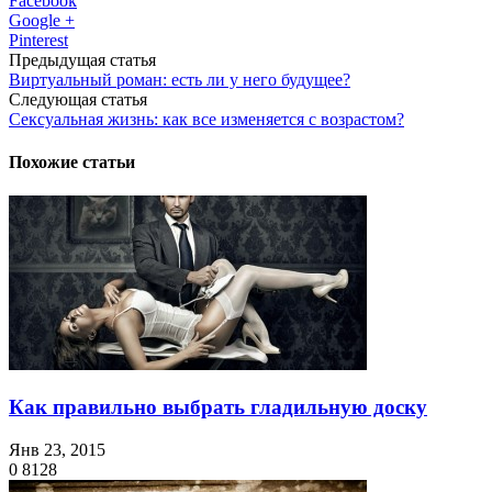
Facebook
Google +
Pinterest
Предыдущая статья
Виртуальный роман: есть ли у него будущее?
Следующая статья
Сексуальная жизнь: как все изменяется с возрастом?
Похожие статьи
Как правильно выбрать гладильную доску
Янв 23, 2015
0
8128