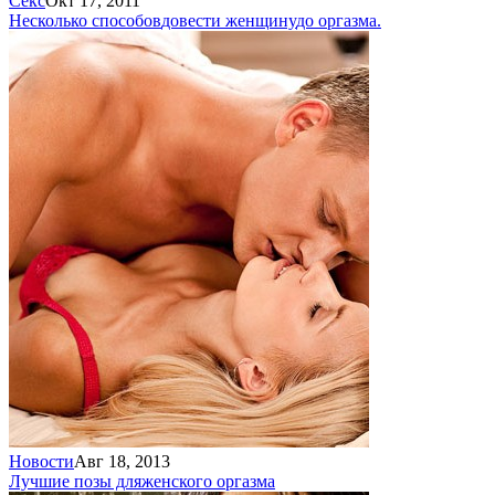
Секс
Окт 17, 2011
Несколько способов
довести женщину
до оргазма.
Новости
Авг 18, 2013
Лучшие позы для
женского оргазма