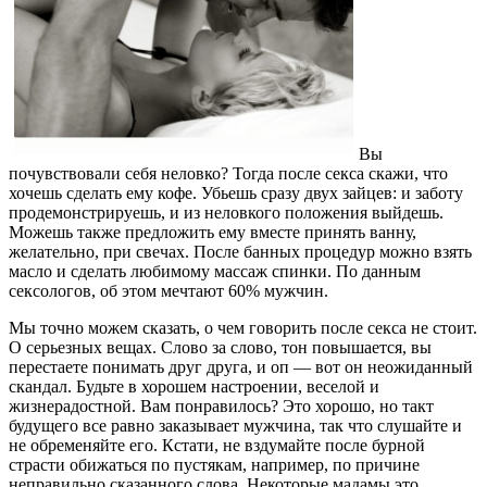
Вы
почувствовали себя неловко? Тогда после секса скажи, что
хочешь сделать ему кофе. Убьешь сразу двух зайцев: и заботу
продемонстрируешь, и из неловкого положения выйдешь.
Можешь также предложить ему вместе принять ванну,
желательно, при свечах. После банных процедур можно взять
масло и сделать любимому массаж спинки. По данным
сексологов, об этом мечтают 60% мужчин.
Мы точно можем сказать, о чем говорить после секса не стоит.
О серьезных вещах. Слово за слово, тон повышается, вы
перестаете понимать друг друга, и оп — вот он неожиданный
скандал. Будьте в хорошем настроении, веселой и
жизнерадостной. Вам понравилось? Это хорошо, но такт
будущего все равно заказывает мужчина, так что слушайте и
не обременяйте его. Кстати, не вздумайте после бурной
страсти обижаться по пустякам, например, по причине
неправильно сказанного слова. Некоторые мадамы это