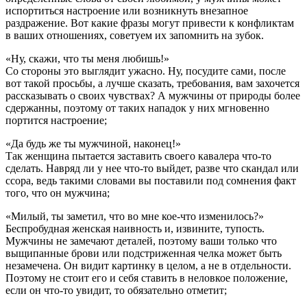
испортиться настроение или возникнуть внезапное
раздражение. Вот какие фразы могут привести к конфликтам
в ваших отношениях, советуем их запомнить на зубок.
«Ну, скажи, что ты меня любишь!»
Со стороны это выглядит ужасно. Ну, посудите сами, после
вот такой просьбы, а лучше сказать, требования, вам захочется
рассказывать о своих чувствах? А мужчины от природы более
сдержанны, поэтому от таких нападок у них мгновенно
портится настроение;
«Да будь же ты мужчиной, наконец!»
Так женщина пытается заставить своего кавалера что-то
сделать. Навряд ли у нее что-то выйдет, разве что скандал или
ссора, ведь такими словами вы поставили под сомнения факт
того, что он мужчина;
«Милый, ты заметил, что во мне кое-что изменилось?»
Беспробудная женская наивность и, извините, тупость.
Мужчины не замечают деталей, поэтому ваши только что
выщипанные брови или подстриженная челка может быть
незамечена. Он видит картинку в целом, а не в отдельности.
Поэтому не стоит его и себя ставить в неловкое положение,
если он что-то увидит, то обязательно отметит;