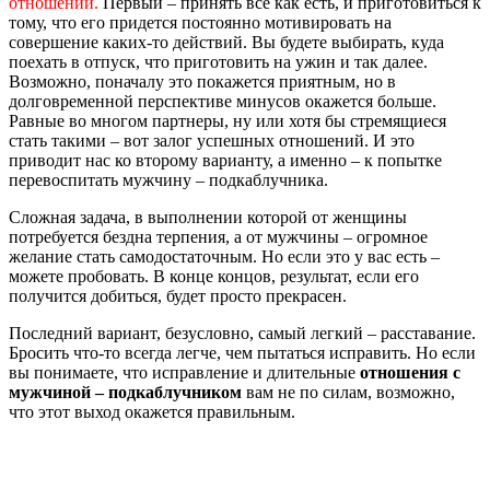
отношений.
Первый – принять все как есть, и приготовиться к
тому, что его придется постоянно мотивировать на
совершение каких-то действий. Вы будете выбирать, куда
поехать в отпуск, что приготовить на ужин и так далее.
Возможно, поначалу это покажется приятным, но в
долговременной перспективе минусов окажется больше.
Равные во многом партнеры, ну или хотя бы стремящиеся
стать такими – вот залог успешных отношений. И это
приводит нас ко второму варианту, а именно – к попытке
перевоспитать мужчину – подкаблучника.
Сложная задача, в выполнении которой от женщины
потребуется бездна терпения, а от мужчины – огромное
желание стать самодостаточным. Но если это у вас есть –
можете пробовать. В конце концов, результат, если его
получится добиться, будет просто прекрасен.
Последний вариант, безусловно, самый легкий – расставание.
Бросить что-то всегда легче, чем пытаться исправить. Но если
вы понимаете, что исправление и длительные
отношения с
мужчиной – подкаблучником
вам не по силам, возможно,
что этот выход окажется правильным.