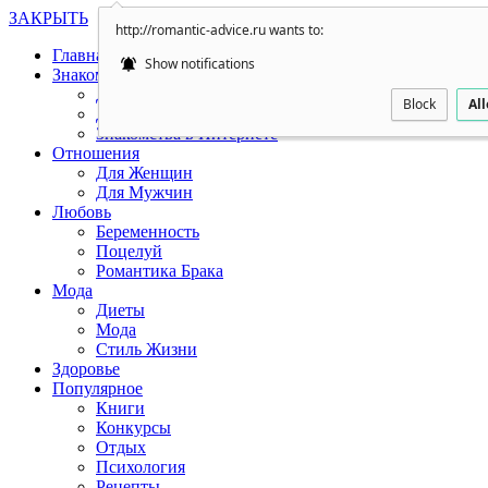
ЗАКРЫТЬ
http://romantic-advice.ru wants to:
Главная
Show notifications
Знакомства
Для Женщин
Block
Al
Для Мужчин
Знакомства в Интернете
Отношения
Для Женщин
Для Мужчин
Любовь
Беременность
Поцелуй
Романтика Брака
Мода
Диеты
Мода
Стиль Жизни
Здоровье
Популярное
Книги
Конкурсы
Отдых
Психология
Рецепты