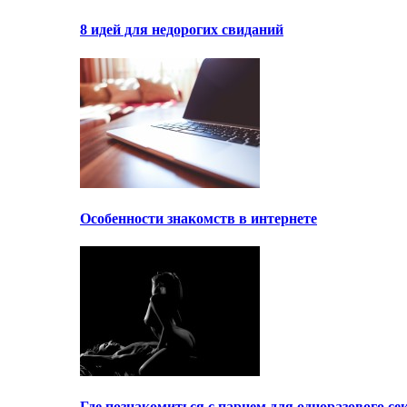
8 идей для недорогих свиданий
Особенности знакомств в интернете
Где познакомиться с парнем для одноразового се