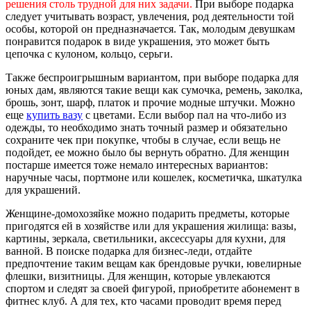
решения столь трудной для них задачи.
При выборе подарка
следует учитывать возраст, увлечения, род деятельности той
особы, которой он предназначается. Так, молодым девушкам
понравится подарок в виде украшения, это может быть
цепочка с кулоном, кольцо, серьги.
Также беспроигрышным вариантом, при выборе подарка для
юных дам, являются такие вещи как сумочка, ремень, заколка,
брошь, зонт, шарф, платок и прочие модные штучки. Можно
еще
купить вазу
с цветами. Если выбор пал на что-либо из
одежды, то необходимо знать точный размер и обязательно
сохраните чек при покупке, чтобы в случае, если вещь не
подойдет, ее можно было бы вернуть обратно. Для женщин
постарше имеется тоже немало интересных вариантов:
наручные часы, портмоне или кошелек, косметичка, шкатулка
для украшений.
Женщине-домохозяйке можно подарить предметы, которые
пригодятся ей в хозяйстве или для украшения жилища: вазы,
картины, зеркала, светильники, аксессуары для кухни, для
ванной. В поиске подарка для бизнес-леди, отдайте
предпочтение таким вещам как брендовые ручки, ювелирные
флешки, визитницы. Для женщин, которые увлекаются
спортом и следят за своей фигурой, приобретите абонемент в
фитнес клуб. А для тех, кто часами проводит время перед