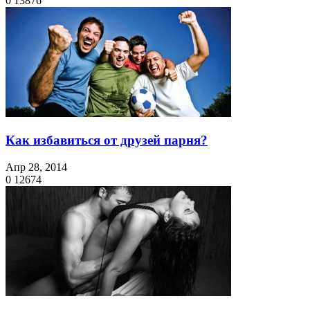
0
13876
Как избавиться от друзей парня?
Апр 28, 2014
0
12674