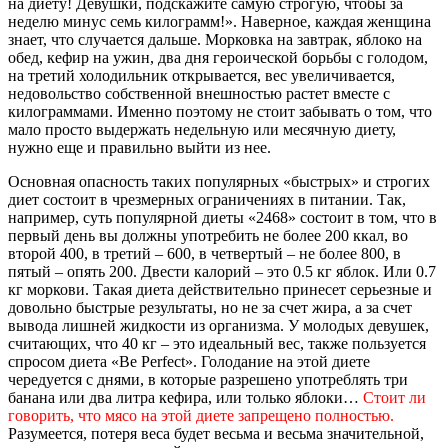
на диету! Девушки, подскажите самую строгую, чтобы за
неделю минус семь килограмм!». Наверное, каждая женщина
знает, что случается дальше. Морковка на завтрак, яблоко на
обед, кефир на ужин, два дня героической борьбы с голодом,
на третий холодильник открывается, вес увеличивается,
недовольство собственной внешностью растет вместе с
килограммами. Именно поэтому не стоит забывать о том, что
мало просто выдержать недельную или месячную диету,
нужно еще и правильно выйти из нее.
Основная опасность таких популярных «быстрых» и строгих
диет состоит в чрезмерных ограничениях в питании. Так,
например, суть популярной диеты «2468» состоит в том, что в
первый день вы должны употребить не более 200 ккал, во
второй 400, в третий – 600, в четвертый – не более 800, в
пятый – опять 200. Двести калорий – это 0.5 кг яблок. Или 0.7
кг моркови. Такая диета действительно принесет серьезные и
довольно быстрые результаты, но не за счет жира, а за счет
вывода лишней жидкости из организма. У молодых девушек,
считающих, что 40 кг – это идеальный вес, также пользуется
спросом диета «Be Perfect». Голодание на этой диете
чередуется с днями, в которые разрешено употреблять три
банана или два литра кефира, или только яблоки…
Стоит ли
говорить, что мясо на этой диете запрещено полностью.
Разумеется, потеря веса будет весьма и весьма значительной,