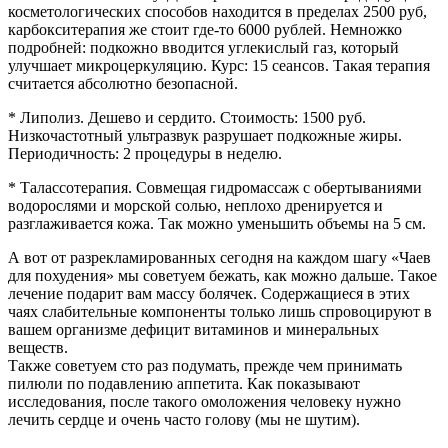
косметологических способов находится в пределах 2500 руб,
карбокситерапия же стоит где-то 6000 рублей. Немножко
подробней: подкожно вводится углекислый газ, который
улучшает микроцеркуляцию. Курс: 15 сеансов. Такая терапия
считается абсолютно безопасной.
* Липолиз. Дешево и сердито. Стоимость: 1500 руб.
Низкочастотный ультразвук разрушает подкожные жиры.
Периодичность: 2 процедуры в неделю.
* Талассотерапия. Совмещая гидромассаж с обертываниями
водорослями и морской солью, неплохо дренируется и
разглаживается кожа. Так можно уменьшить объемы на 5 см.
А вот от разрекламированных сегодня на каждом шагу «Чаев
для похудения» мы советуем бежать, как можно дальше. Такое
лечение подарит вам массу болячек. Содержащиеся в этих
чаях слабительные компоненты только лишь спровоцируют в
вашем организме дефицит витаминов и минеральных
веществ.
Также советуем сто раз подумать, прежде чем принимать
пилюли по подавлению аппетита. Как показывают
исследования, после такого омоложения человеку нужно
лечить сердце и очень часто голову (мы не шутим).