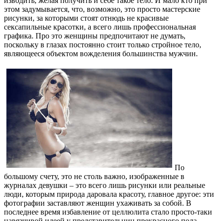
изводить, желая получить и себе такое тело.
И мало кто при
этом задумывается, что, возможно, это просто мастерские
рисунки, за которыми стоят отнюдь не красивые
сексапильные красотки, а всего лишь профессиональная
графика. Про это женщины предпочитают не думать,
поскольку в глазах постоянно стоит только стройное тело,
являющееся объектом вожделения большинства мужчин.
По
большому счету, это не столь важно, изображенные в
журналах девушки – это всего лишь рисунки или реальные
люди, которым природа даровала красоту, главное другое: эти
фотографии заставляют женщин ухаживать за собой. В
последнее время избавление от целлюлита стало просто-таки
навязчивой идеей у представительниц прекрасного пола.