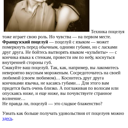
Техника поцелуя
тоже играет свою роль. Но чувства — на первом месте.
Французский поцелуй
— поцелуй с языком — может
померкнуть перед обычным, одними губами, но с ласками
друг друга. Не бойтесь вытворять языком «кульбиты» — с
кончика языка к стенкам, провести им по небу, коснуться
внутренней стороны губ.
Смакуйте ваш поцелуй. Так, как, например, вы лакомитесь
невероятно вкусным мороженым. Сосредоточьтесь на своей
любимой (своем любимом)… Коснитесь друг друга
кончиками язычка, не касаясь губами… Для этого вам
придется быть очень близко. А поглаживая по волосам или
опускаясь ниже, и еще ниже, вы почувствуете странное
волнение…
Не правда ли, поцелуй — это сладкое блаженство?
Узнать как больше получать удовольствия от поцелуев можно
здесь
.