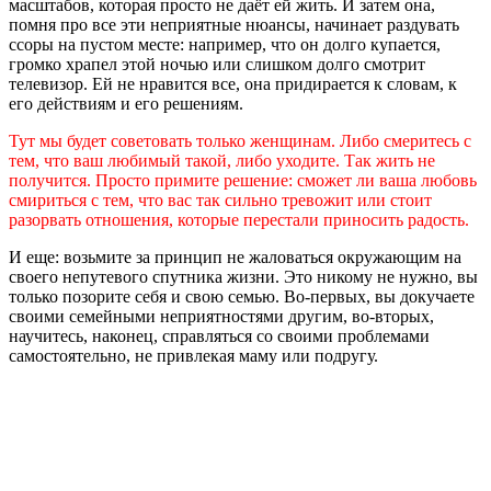
масштабов, которая просто не даёт ей жить. И затем она,
помня про все эти неприятные нюансы, начинает раздувать
ссоры на пустом месте: например, что он долго купается,
громко храпел этой ночью или слишком долго смотрит
телевизор. Ей не нравится все, она придирается к словам, к
его действиям и его решениям.
Тут мы будет советовать только женщинам. Либо смеритесь с
тем, что ваш любимый такой, либо уходите. Так жить не
получится. Просто примите решение: сможет ли ваша любовь
смириться с тем, что вас так сильно тревожит или стоит
разорвать отношения, которые перестали приносить радость.
И еще: возьмите за принцип не жаловаться окружающим на
своего непутевого спутника жизни. Это никому не нужно, вы
только позорите себя и свою семью. Во-первых, вы докучаете
своими семейными неприятностями другим, во-вторых,
научитесь, наконец, справляться со своими проблемами
самостоятельно, не привлекая маму или подругу.