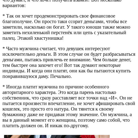
вариантов:
* Так он хочет продемонстрировать свое финансовое
благополучие. Он просто таки ссорит деньгами, чтобы все
заметили, насколько он богат. У такого юноши также можно
заметить нехиленький перстенёк или цепь с указательный
палец. Этакий хвастунишка!
* Часто мужчина считает, что девушек интересуют
исключительно деньги. В этом случае он будет разбрасываться
деньгами, пытаясь привлечь ее внимание. Чем больше денег,
тем быстрее она захочет его! Вот так думают некоторые
индивиды. И когда они платят, они как бы пытаются купить
понравившуюся даму. Печально.
* Иногда платит мужчина по причине особенного
авторитарного характера. Это когда парень настолько
собственник, что сразу расставляет все точки над «И». Он не
пытается произвести впечатление, не хочет афишировать свой
кошелек, это просто его натура. Он тянется к своему
бумажнику даже не придавая этому значение. Он мужчина, а
вы в данный момент его женщина, поэтому само собой, что
платить должен он. И никак по-другому.