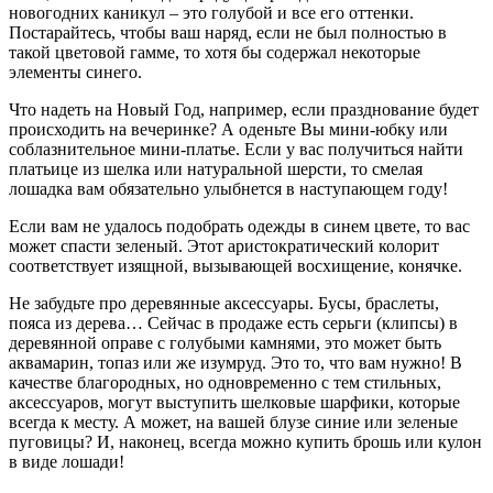
новогодних каникул – это голубой и все его оттенки.
Постарайтесь, чтобы ваш наряд, если не был полностью в
такой цветовой гамме, то хотя бы содержал некоторые
элементы синего.
Что надеть на Новый Год, например, если празднование будет
происходить на вечеринке? А оденьте Вы мини-юбку или
соблазнительное мини-платье. Если у вас получиться найти
платьице из шелка или натуральной шерсти, то смелая
лошадка вам обязательно улыбнется в наступающем году!
Если вам не удалось подобрать одежды в синем цвете, то вас
может спасти зеленый. Этот аристократический колорит
соответствует изящной, вызывающей восхищение, конячке.
Не забудьте про деревянные аксессуары. Бусы, браслеты,
пояса из дерева… Сейчас в продаже есть серьги (клипсы) в
деревянной оправе с голубыми камнями, это может быть
аквамарин, топаз или же изумруд. Это то, что вам нужно! В
качестве благородных, но одновременно с тем стильных,
аксессуаров, могут выступить шелковые шарфики, которые
всегда к месту. А может, на вашей блузе синие или зеленые
пуговицы? И, наконец, всегда можно купить брошь или кулон
в виде лошади!