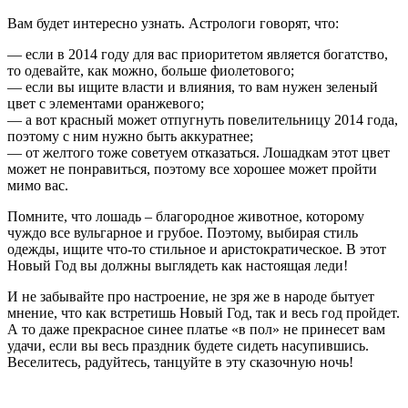
Вам будет интересно узнать. Астрологи говорят, что:
— если в 2014 году для вас приоритетом является богатство,
то одевайте, как можно, больше фиолетового;
— если вы ищите власти и влияния, то вам нужен зеленый
цвет с элементами оранжевого;
— а вот красный может отпугнуть повелительницу 2014 года,
поэтому с ним нужно быть аккуратнее;
— от желтого тоже советуем отказаться. Лошадкам этот цвет
может не понравиться, поэтому все хорошее может пройти
мимо вас.
Помните, что лошадь – благородное животное, которому
чуждо все вульгарное и грубое. Поэтому, выбирая стиль
одежды, ищите что-то стильное и аристократическое. В этот
Новый Год вы должны выглядеть как настоящая леди!
И не забывайте про настроение, не зря же в народе бытует
мнение, что как встретишь Новый Год, так и весь год пройдет.
А то даже прекрасное синее платье «в пол» не принесет вам
удачи, если вы весь праздник будете сидеть насупившись.
Веселитесь, радуйтесь, танцуйте в эту сказочную ночь!