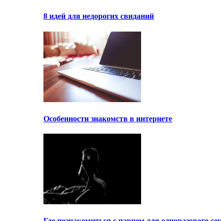
8 идей для недорогих свиданий
Особенности знакомств в интернете
Где познакомиться с парнем для одноразового се