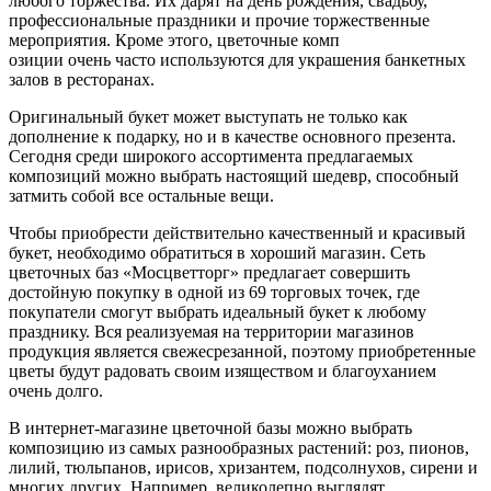
любого торжества. Их дарят на день рождения, свадьбу,
профессиональные праздники и прочие торжественные
мероприятия. Кроме этого, цветочные комп
озиции очень часто используются для украшения банкетных
залов в ресторанах.
Оригинальный букет может выступать не только как
дополнение к подарку, но и в качестве основного презента.
Сегодня среди широкого ассортимента предлагаемых
композиций можно выбрать настоящий шедевр, способный
затмить собой все остальные вещи.
Чтобы приобрести действительно качественный и красивый
букет, необходимо обратиться в хороший магазин. Сеть
цветочных баз «Мосцветторг» предлагает совершить
достойную покупку в одной из 69 торговых точек, где
покупатели смогут выбрать идеальный букет к любому
празднику. Вся реализуемая на территории магазинов
продукция является свежесрезанной, поэтому приобретенные
цветы будут радовать своим изяществом и благоуханием
очень долго.
В интернет-магазине цветочной базы можно выбрать
композицию из самых разнообразных растений: роз, пионов,
лилий, тюльпанов, ирисов, хризантем, подсолнухов, сирени и
многих других. Например, великолепно выглядят