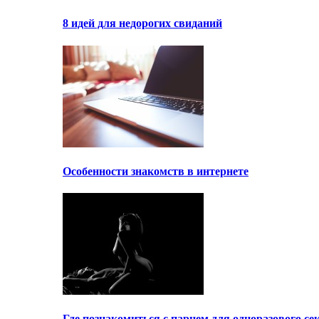
8 идей для недорогих свиданий
Особенности знакомств в интернете
Где познакомиться с парнем для одноразового се