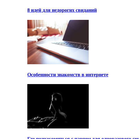
8 идей для недорогих свиданий
Особенности знакомств в интернете
Где познакомиться с парнем для одноразового се