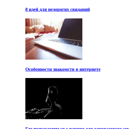
8 идей для недорогих свиданий
Особенности знакомств в интернете
Где познакомиться с парнем для одноразового се