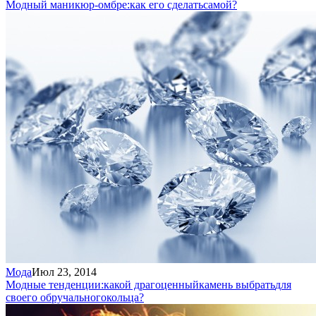
Модный маникюр-омбре:
как его сделать
самой?
Мода
Июл 23, 2014
Модные тенденции:
какой драгоценный
камень выбрать
для
своего обручального
кольца?