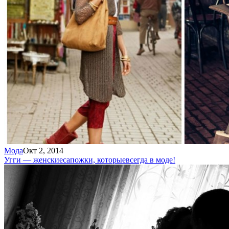
Мода
Окт 2, 2014
Угги — женские
сапожки, которые
всегда в моде!