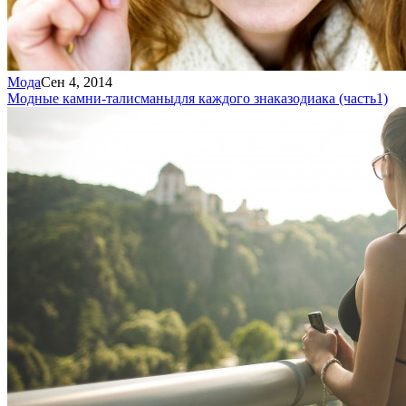
Мода
Сен 4, 2014
Модные камни-талисманы
для каждого знака
зодиака (часть
1)